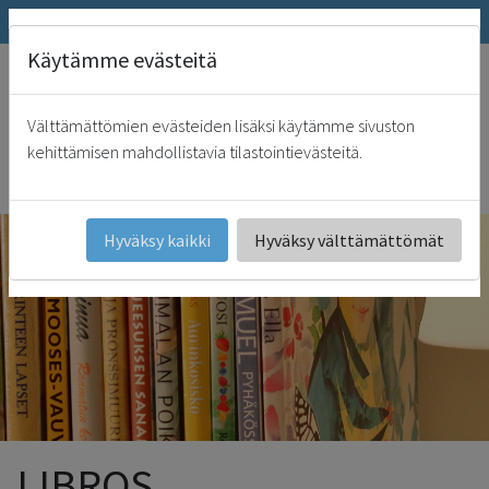
SRK.fi
Tienda online
La revista Päivämies
Käytämme evästeitä
"
En ti se halla el manantial de la vida, y por tu luz podemos ver la luz.
(Salmo 36:10)
Välttämättömien evästeiden lisäksi käytämme sivuston
SRK
kehittämisen mahdollistavia tilastointievästeitä.
Español
Hyväksy kaikki
Hyväksy välttämättömät
LIBROS