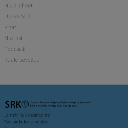
Muut lehdet
JULKAISUT
Kirjat
Musiikki
Podcastit
Kuule-sovellus
Jämsän Kr. Kansanopisto
Ranuan kr. kansanopisto