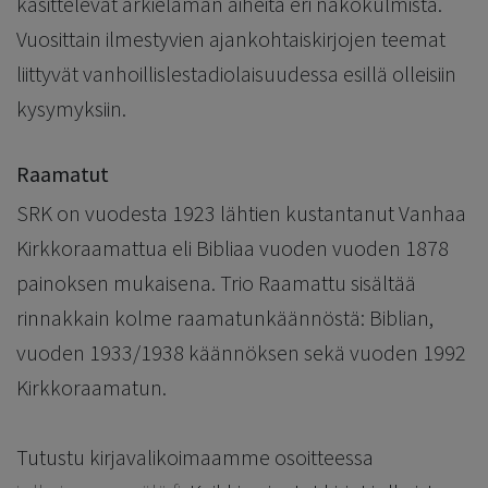
käsittelevät arkielämän aiheita eri näkökulmista.
Vuosittain ilmestyvien ajankohtaiskirjojen teemat
liittyvät vanhoillislestadiolaisuudessa esillä olleisiin
kysymyksiin.
Raamatut
SRK on vuodesta 1923 lähtien kustantanut Vanhaa
Kirkkoraamattua eli Bibliaa vuoden vuoden 1878
painoksen mukaisena. Trio Raamattu sisältää
rinnakkain kolme raamatunkäännöstä: Biblian,
vuoden 1933/1938 käännöksen sekä vuoden 1992
Kirkkoraamatun.
Tutustu kirjavalikoimaamme osoitteessa