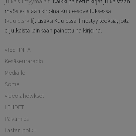
julkaisumyymälä.fi
. Kaikki painetut kirjat julkaistaan
myös e- ja äänikirjoina Kuule-sovelluksessa
(
kuule.srk.fi
). Lisäksi Kuulessa ilmestyy teoksia, joita
ei julkaista lainkaan painettuina kirjoina.
VIESTINTÄ
Kesäseuraradio
Medialle
Some
Videolähetykset
LEHDET
Päivämies
Lasten polku