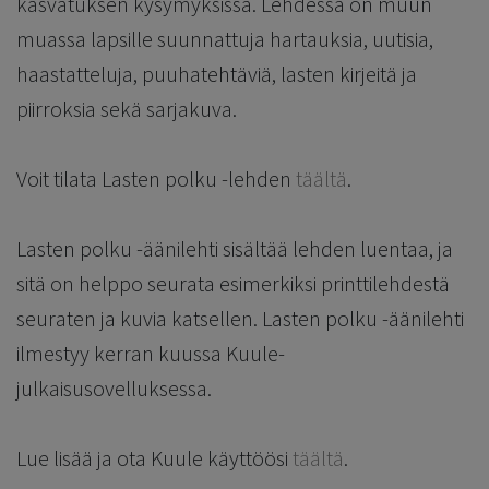
kasvatuksen kysymyksissä. Lehdessä on muun
muassa lapsille suunnattuja hartauksia, uutisia,
haastatteluja, puuhatehtäviä, lasten kirjeitä ja
piirroksia sekä sarjakuva.
Voit tilata Lasten polku -lehden
täältä
.
Lasten polku -äänilehti sisältää lehden luentaa, ja
sitä on helppo seurata esimerkiksi printtilehdestä
seuraten ja kuvia katsellen. Lasten polku -äänilehti
ilmestyy kerran kuussa Kuule-
julkaisusovelluksessa.
Lue lisää ja ota Kuule käyttöösi
täältä
.