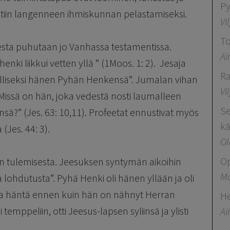
Py
ntiin langenneen ihmiskunnan pelastamiseksi.
Vi
To
sta puhutaan jo Vanhassa testamentissa.
Ai
 liikkui vetten yllä ” (1Moos. 1: 2). Jesaja
Ra
elliseksi hänen Pyhän Henkensä”. Jumalan vihan
Vi
Missä on hän, joka vedestä nosti laumalleen
Se
ä?” (Jes. 63: 10,11). Profeetat ennustivat myös
kä
(Jes. 44: 3).
Ol
Op
an tulemisesta. Jeesuksen syntymän aikoihin
Ma
 lohdutusta”. Pyhä Henki oli hänen yllään ja oli
taa häntä ennen kuin hän on nähnyt Herran
H
emppeliin, otti Jeesus-lapsen syliinsä ja ylisti
A