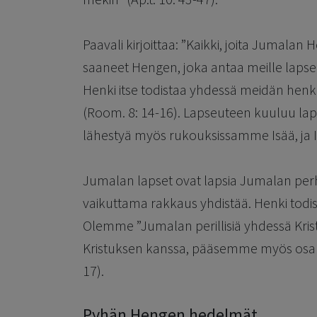
Paavali kirjoittaa: ”Kaikki, joita Jumala
saaneet Hengen, joka antaa meille laps
Henki itse todistaa yhdessä meidän he
(Room. 8: 14-16). Lapseuteen kuuluu lap
lähestyä myös rukouksissamme Isää, ja I
Jumalan lapset ovat lapsia Jumalan perhe
vaikuttama rakkaus yhdistää. Henki todis
Olemme ”Jumalan perillisiä yhdessä Kri
Kristuksen kanssa, pääsemme myös osalli
17).
Pyhän Hengen hedelmät