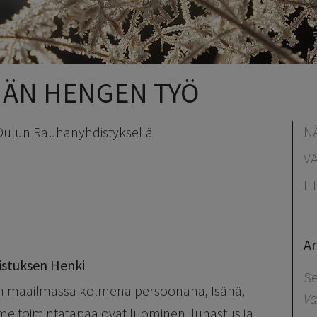
HÄN HENGEN TYÖ
N
Oulun Rauhanyhdistyksellä
V
H
Ar
istuksen Henki
Se
en maailmassa kolmena persoonana, Isänä,
Va
e toimintatapaa ovat luominen, lunastus ja