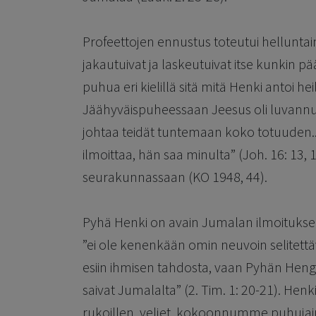
Profeettojen ennustus toteutui helluntaina
jakautuivat ja laskeutuivat itse kunkin p
puhua eri kielillä sitä mitä Henki antoi hei
Jäähyväispuheessaan Jeesus oli luvannu
johtaa teidät tuntemaan koko totuuden... 
ilmoittaa, hän saa minulta” (Joh. 16: 13,
seurakunnassaan (KO 1948, 44).
Pyhä Henki on avain Jumalan ilmoituks
”ei ole kenenkään omin neuvoin selitettäv
esiin ihmisen tahdosta, vaan Pyhän Hen
saivat Jumalalta” (2. Tim. 1: 20-21). Hen
rukoillen, veljet, kokoonnumme puhuja