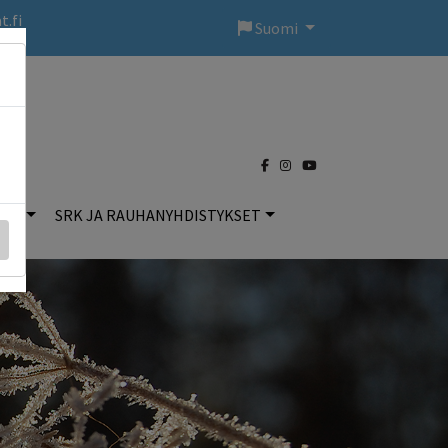
t.fi
Suomi
)
DOT
SRK JA RAUHANYHDISTYKSET