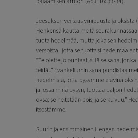
palaamisen armon (Ap.t. 16: 33-34).
Jeesuksen vertaus viinipuusta ja oksista 
Henkensä kautta meitä seurakunnassaan:
tuota hedelmää, mutta jokaisen hedelmää
versoista, jotta se tuottaisi hedelmää 
”Te olette jo puhtaat, sillä se sana, jonk
teidät.” Evankeliumin sana puhdistaa m
hedelmistä, jotta pysymme elävinä oksin
ja jossa minä pysyn, tuottaa paljon hed
oksa: se heitetään pois, ja se kuivuu.” H
itsestämme.
Suurin ja ensimmäinen Hengen hedelmis