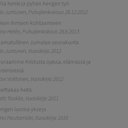
hä henki ja pyhän hengen työ
ljo Juntunen
,
Puhujienkokous 28.12.2012
isen ihmisen kohtaaminen
mo Helén
,
Puhujienkokous 28.6.2013
amatullinen Jumalan seurakunta
ljo Juntunen
,
Vuosikirja 2012
uraamme Kristusta opissa, elämässä ja
rsimisessä
avi Voittonen
,
Vuosikirja 2012
ettakaa heitä
tti Taskila
,
Vuosikirja 2011
engen luoma ykseys
imo Hautamäki
,
Vuosikirja 2010