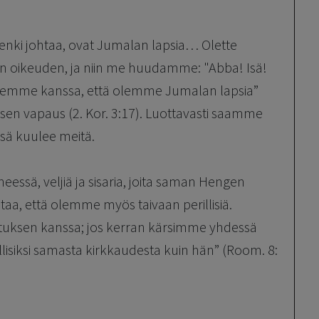
n Henki johtaa, ovat Jumalan lapsia… Olette
en oikeuden, ja niin me huudamme: "Abba! Isä!
nkemme kanssa, että olemme Jumalan lapsia”
sen vapaus (2. Kor. 3:17). Luottavasti saamme
sä kuulee meitä.
essä, veljiä ja sisaria, joita saman Hengen
taa, että olemme myös taivaan perillisiä.
stuksen kanssa; jos kerran kärsimme yhdessä
siksi samasta kirkkaudesta kuin hän” (Room. 8: