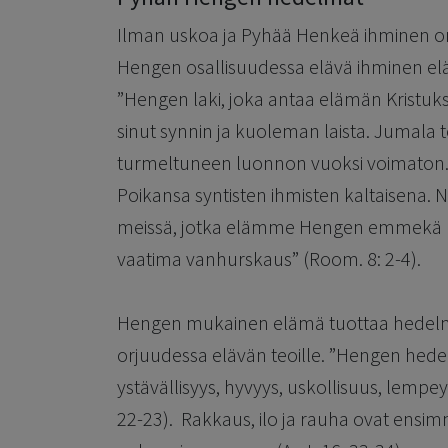
Ilman uskoa ja Pyhää Henkeä ihminen on
Hengen osallisuudessa elävä ihminen elä
”Hengen laki, joka antaa elämän Kristu
sinut synnin ja kuoleman laista. Jumala te
turmeltuneen luonnon vuoksi voimaton. 
Poikansa syntisten ihmisten kaltaisena. N
meissä, jotka elämme Hengen emmekä li
vaatima vanhurskaus” (Room. 8: 2-4).
Hengen mukainen elämä tuottaa hedelmiä,
orjuudessa elävän teoille. ”Hengen hedelm
ystävällisyys, hyvyys, uskollisuus, lempeys 
22-23). Rakkaus, ilo ja rauha ovat ensi