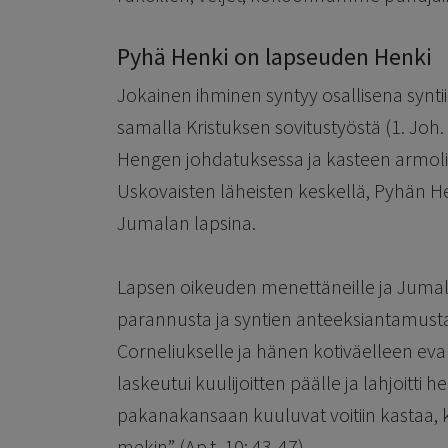
Pyhä Henki on lapseuden Henki
Jokainen ihminen syntyy osallisena syn
samalla Kristuksen sovitustyöstä (1. Joh.
Hengen johdatuksessa ja kasteen armol
Uskovaisten läheisten keskellä, Pyhän H
Jumalan lapsina.
Lapsen oikeuden menettäneille ja Jumal
parannusta ja syntien anteeksiantamusta (
Corneliukselle ja hänen kotiväelleen ev
laskeutui kuulijoitten päälle ja lahjoitt
pakanakansaan kuuluvat voitiin kastaa, 
mekin” (Ap.t. 10: 43-47).