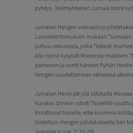
pyhitys. Kolmiyhteinen Jumala toimii sy
Jumalan Hengen voimasta ja johdatukse
Luomiskertomuksen mukaan ”Jumalan henki
puhuu niskureista, jotka ”tekivät murhe
alla nämä kysyivät Moosesta muistaen: ”
paimenen ja asetti häneen Pyhän Henkens
Hengen vuodattamisen viimeisinä aikoina 
Jumalan Henki piti yllä odotusta Messia
hurskas Simeon odotti ”Israelille luvattua
ilmoittanut hänelle, ettei kuolema koh
Voidellun. Hengen johdatuksesta hän tuli t
Jumalaa (Luuk. 2: 25-28).