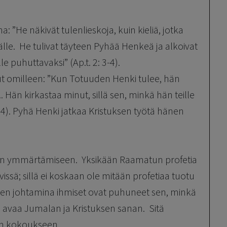
: ”He näkivät tulenlieskoja, kuin kieliä, jotka
äälle. He tulivat täyteen Pyhää Henkeä ja alkoivat
lle puhuttavaksi” (Ap.t. 2: 3-4).
t omilleen: ”Kun Totuuden Henki tulee, hän
Hän kirkastaa minut, sillä sen, minkä hän teille
 14). Pyhä Henki jatkaa Kristuksen työtä hänen
en ymmärtämiseen. Yksikään Raamatun profetia
issä; sillä ei koskaan ole mitään profetiaa tuotu
gen johtamina ihmiset ovat puhuneet sen, minkä
ki avaa Jumalan ja Kristuksen sanan. Sitä
in kokoukseen.