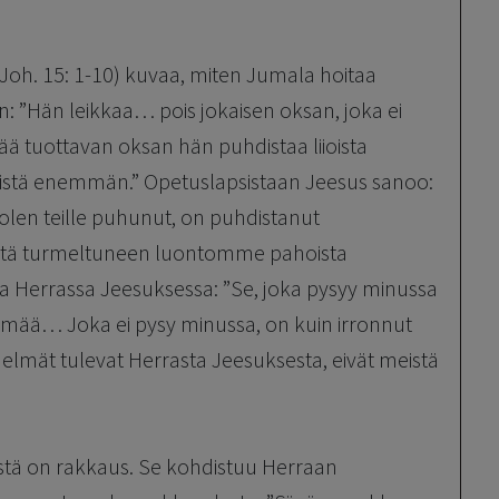
(Joh. 15: 1-10) kuvaa, miten Jumala hoitaa
 ”Hän leikkaa… pois jokaisen oksan, joka ei
 tuottavan oksan hän puhdistaa liioista
entistä enemmän.” Opetuslapsistaan Jeesus sanoo:
a olen teille puhunut, on puhdistanut
eitä turmeltuneen luontomme pahoista
a Herrassa Jeesuksessa: ”Se, joka pysyy minussa
elmää… Joka ei pysy minussa, on kuin irronnut
edelmät tulevat Herrasta Jeesuksesta, eivät meistä
tä on rakkaus. Se kohdistuu Herraan