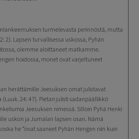
tiinlankeemuksen turmelevasta perinnöstä, mutta
 2: 2). Lapsen turvallisessa uskossa, Pyhän
iitossa, olemme aloittaneet matkamme.
engen hoidossa, monet ovat varjeltuneet
an herättämille Jeesuksen omat julistavat
Luuk. 24: 47). Pietari julisti sadanpäällikkö
ankeliumia Jeesuksen nimessä. Silloin Pyhä Henki
i heille uskon ja Jumalan lapsen osan. Nämä
koska he ”ovat saaneet Pyhän Hengen niin kuin