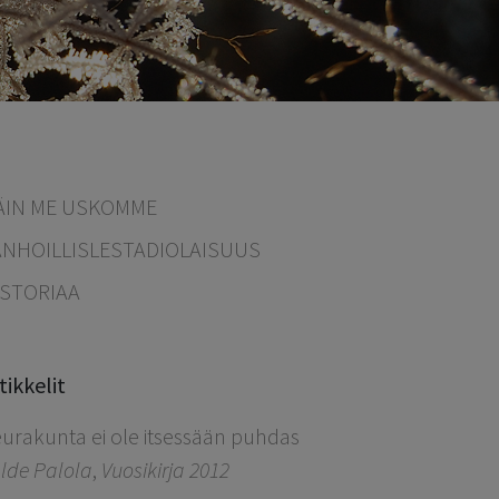
ÄIN ME USKOMME
ANHOILLISLESTADIOLAISUUS
ISTORIAA
tikkelit
urakunta ei ole itsessään puhdas
lde Palola
,
Vuosikirja 2012