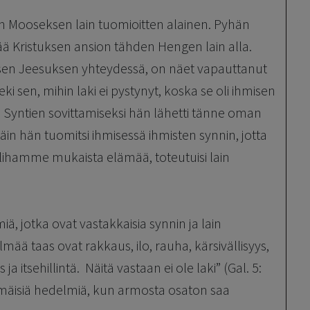
 Mooseksen lain tuomioitten alainen. Pyhän
ä Kristuksen ansion tähden Hengen lain alla.
ksen Jeesuksen yhteydessä, on näet vapauttanut
ki sen, mihin laki ei pystynyt, koska se oli ihmisen
Syntien sovittamiseksi hän lähetti tänne oman
äin hän tuomitsi ihmisessä ihmisten synnin, jotta
hamme mukaista elämää, toteutuisi lain
 jotka ovat vastakkaisia synnin ja lain
ää taas ovat rakkaus, ilo, rauha, kärsivällisyys,
ja itsehillintä. Näitä vastaan ei ole laki” (Gal. 5:
mmäisiä hedelmiä, kun armosta osaton saa