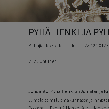
PYHÄ HENKI JA PY
Puhujienkokouksen alustus 28.12.2012 
Viljo Juntunen
Johdanto: Pyhä Henki on Jumalan ja Kr
Jumala toimii luomakunnassa ja ihmist
Poikana ja Pyhänä Henkenä. Näiden kolm