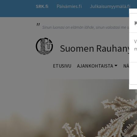
SRK.fi
Päivämies.fi
Julkaisumyymälä.fi
"
Sinun luonasi on elämän lähde, sinun valostasi me saam
V
Suomen Rauhanyhdi
m
ETUSIVU
AJANKOHTAISTA
NÄIN 