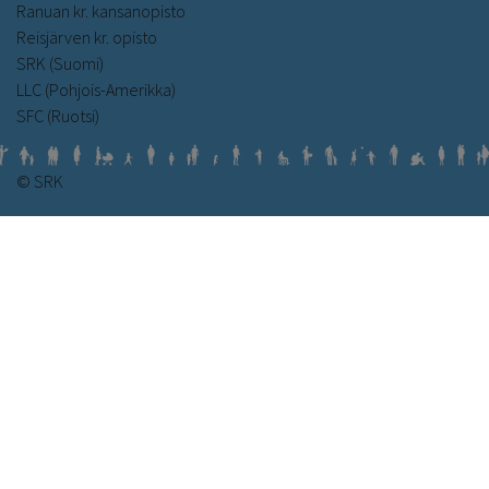
Ranuan kr. kansanopisto
Reisjärven kr. opisto
SRK (Suomi)
LLC (Pohjois-Amerikka)
SFC (Ruotsi)
© SRK