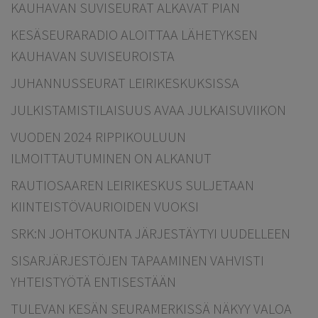
KAUHAVAN SUVISEURAT ALKAVAT PIAN
KESÄSEURARADIO ALOITTAA LÄHETYKSEN
KAUHAVAN SUVISEUROISTA
JUHANNUSSEURAT LEIRIKESKUKSISSA
JULKISTAMISTILAISUUS AVAA JULKAISUVIIKON
VUODEN 2024 RIPPIKOULUUN
ILMOITTAUTUMINEN ON ALKANUT
RAUTIOSAAREN LEIRIKESKUS SULJETAAN
KIINTEISTÖVAURIOIDEN VUOKSI
SRK:N JOHTOKUNTA JÄRJESTÄYTYI UUDELLEEN
SISARJÄRJESTÖJEN TAPAAMINEN VAHVISTI
YHTEISTYÖTÄ ENTISESTÄÄN
TULEVAN KESÄN SEURAMERKISSÄ NÄKYY VALOA