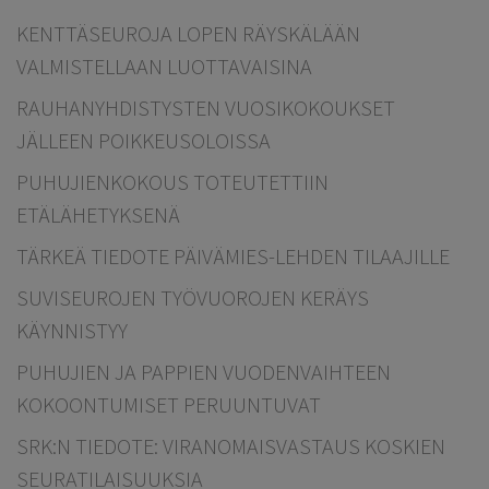
KENTTÄSEUROJA LOPEN RÄYSKÄLÄÄN
VALMISTELLAAN LUOTTAVAISINA
RAUHANYHDISTYSTEN VUOSIKOKOUKSET
JÄLLEEN POIKKEUSOLOISSA
PUHUJIENKOKOUS TOTEUTETTIIN
ETÄLÄHETYKSENÄ
TÄRKEÄ TIEDOTE PÄIVÄMIES-LEHDEN TILAAJILLE
SUVISEUROJEN TYÖVUOROJEN KERÄYS
KÄYNNISTYY
PUHUJIEN JA PAPPIEN VUODENVAIHTEEN
KOKOONTUMISET PERUUNTUVAT
SRK:N TIEDOTE: VIRANOMAISVASTAUS KOSKIEN
SEURATILAISUUKSIA