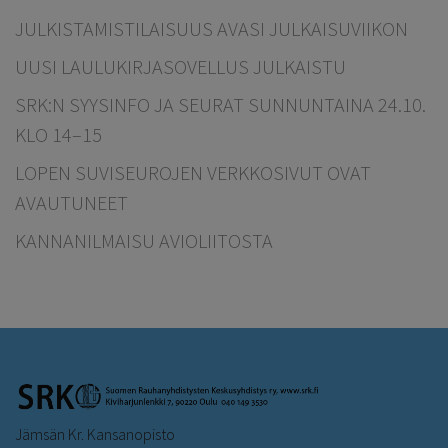
JULKISTAMISTILAISUUS AVASI JULKAISUVIIKON
UUSI LAULUKIRJASOVELLUS JULKAISTU
SRK:N SYYSINFO JA SEURAT SUNNUNTAINA 24.10.
KLO 14–15
LOPEN SUVISEUROJEN VERKKOSIVUT OVAT
AVAUTUNEET
KANNANILMAISU AVIOLIITOSTA
Jämsän Kr. Kansanopisto