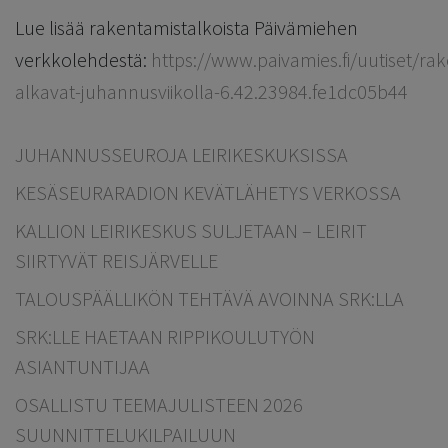
Lue lisää rakentamistalkoista Päivämiehen
verkkolehdestä:
https://www.paivamies.fi/uutiset/ra
alkavat-juhannusviikolla-6.42.23984.fe1dc05b44
JUHANNUSSEUROJA LEIRIKESKUKSISSA
KESÄSEURARADION KEVÄTLÄHETYS VERKOSSA
KALLION LEIRIKESKUS SULJETAAN – LEIRIT
SIIRTYVÄT REISJÄRVELLE
TALOUSPÄÄLLIKÖN TEHTÄVÄ AVOINNA SRK:LLA
SRK:LLE HAETAAN RIPPIKOULUTYÖN
ASIANTUNTIJAA
OSALLISTU TEEMAJULISTEEN 2026
SUUNNITTELUKILPAILUUN